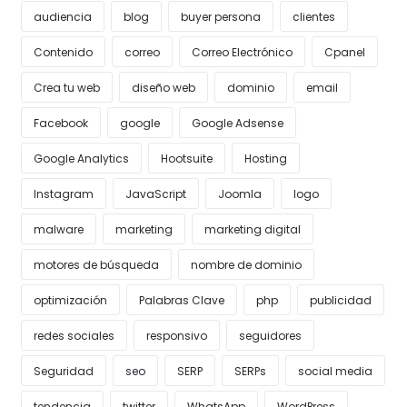
audiencia
blog
buyer persona
clientes
Contenido
correo
Correo Electrónico
Cpanel
Crea tu web
diseño web
dominio
email
Facebook
google
Google Adsense
Google Analytics
Hootsuite
Hosting
Instagram
JavaScript
Joomla
logo
malware
marketing
marketing digital
motores de búsqueda
nombre de dominio
optimización
Palabras Clave
php
publicidad
redes sociales
responsivo
seguidores
Seguridad
seo
SERP
SERPs
social media
tendencia
twitter
WhatsApp
WordPress