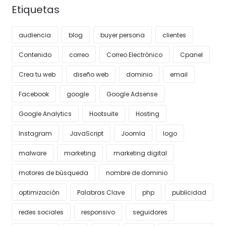
Etiquetas
audiencia
blog
buyer persona
clientes
Contenido
correo
Correo Electrónico
Cpanel
Crea tu web
diseño web
dominio
email
Facebook
google
Google Adsense
Google Analytics
Hootsuite
Hosting
Instagram
JavaScript
Joomla
logo
malware
marketing
marketing digital
motores de búsqueda
nombre de dominio
optimización
Palabras Clave
php
publicidad
redes sociales
responsivo
seguidores