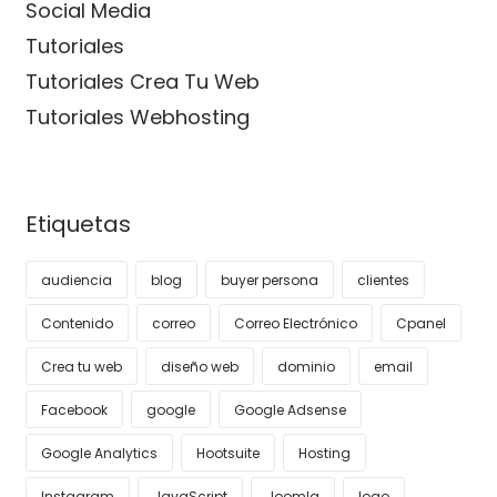
Social Media
Tutoriales
Tutoriales Crea Tu Web
Tutoriales Webhosting
Etiquetas
audiencia
blog
buyer persona
clientes
Contenido
correo
Correo Electrónico
Cpanel
Crea tu web
diseño web
dominio
email
Facebook
google
Google Adsense
Google Analytics
Hootsuite
Hosting
Instagram
JavaScript
Joomla
logo