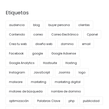
Etiquetas
audiencia
blog
buyer persona
clientes
Contenido
correo
Correo Electrónico
Cpanel
Crea tu web
diseño web
dominio
email
Facebook
google
Google Adsense
Google Analytics
Hootsuite
Hosting
Instagram
JavaScript
Joomla
logo
malware
marketing
marketing digital
motores de búsqueda
nombre de dominio
optimización
Palabras Clave
php
publicidad