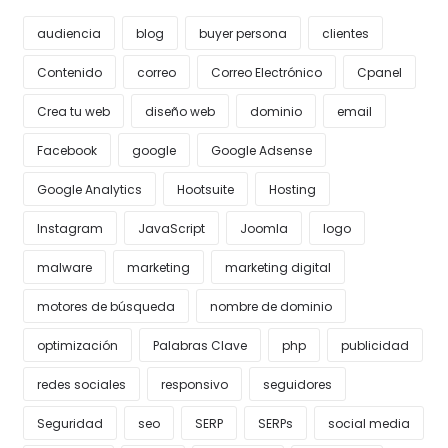
audiencia
blog
buyer persona
clientes
Contenido
correo
Correo Electrónico
Cpanel
Crea tu web
diseño web
dominio
email
Facebook
google
Google Adsense
Google Analytics
Hootsuite
Hosting
Instagram
JavaScript
Joomla
logo
malware
marketing
marketing digital
motores de búsqueda
nombre de dominio
optimización
Palabras Clave
php
publicidad
redes sociales
responsivo
seguidores
Seguridad
seo
SERP
SERPs
social media