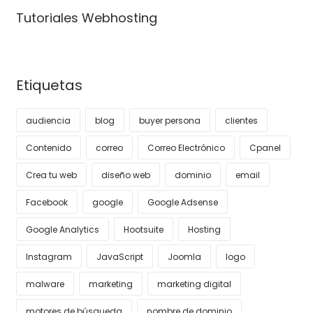
Tutoriales Webhosting
Etiquetas
audiencia
blog
buyer persona
clientes
Contenido
correo
Correo Electrónico
Cpanel
Crea tu web
diseño web
dominio
email
Facebook
google
Google Adsense
Google Analytics
Hootsuite
Hosting
Instagram
JavaScript
Joomla
logo
malware
marketing
marketing digital
motores de búsqueda
nombre de dominio