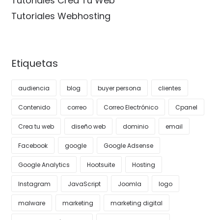
Tutoriales Crea Tu Web
Tutoriales Webhosting
Etiquetas
audiencia
blog
buyer persona
clientes
Contenido
correo
Correo Electrónico
Cpanel
Crea tu web
diseño web
dominio
email
Facebook
google
Google Adsense
Google Analytics
Hootsuite
Hosting
Instagram
JavaScript
Joomla
logo
malware
marketing
marketing digital