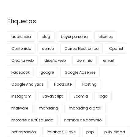
Etiquetas
audiencia
blog
buyer persona
clientes
Contenido
correo
Correo Electrónico
Cpanel
Crea tu web
diseño web
dominio
email
Facebook
google
Google Adsense
Google Analytics
Hootsuite
Hosting
Instagram
JavaScript
Joomla
logo
malware
marketing
marketing digital
motores de búsqueda
nombre de dominio
optimización
Palabras Clave
php
publicidad