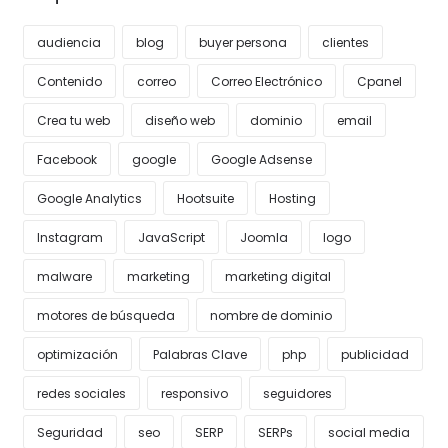
audiencia
blog
buyer persona
clientes
Contenido
correo
Correo Electrónico
Cpanel
Crea tu web
diseño web
dominio
email
Facebook
google
Google Adsense
Google Analytics
Hootsuite
Hosting
Instagram
JavaScript
Joomla
logo
malware
marketing
marketing digital
motores de búsqueda
nombre de dominio
optimización
Palabras Clave
php
publicidad
redes sociales
responsivo
seguidores
Seguridad
seo
SERP
SERPs
social media