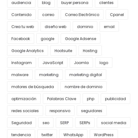
audiencia
blog
buyer persona
clientes
Contenido
correo
Correo Electrónico
Cpanel
Crea tu web
diseño web
dominio
email
Facebook
google
Google Adsense
Google Analytics
Hootsuite
Hosting
Instagram
JavaScript
Joomla
logo
malware
marketing
marketing digital
motores de búsqueda
nombre de dominio
optimización
Palabras Clave
php
publicidad
redes sociales
responsivo
seguidores
Seguridad
seo
SERP
SERPs
social media
tendencia
twitter
WhatsApp
WordPress