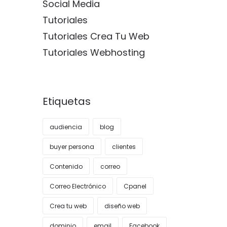
Social Media
Tutoriales
Tutoriales Crea Tu Web
Tutoriales Webhosting
Etiquetas
audiencia
blog
buyer persona
clientes
Contenido
correo
Correo Electrónico
Cpanel
Crea tu web
diseño web
dominio
email
Facebook