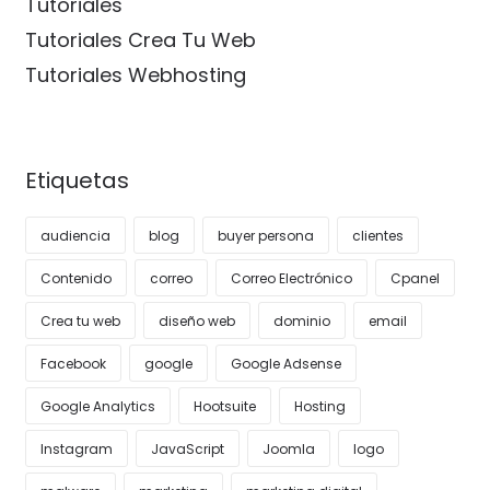
Tutoriales
Tutoriales Crea Tu Web
Tutoriales Webhosting
Etiquetas
audiencia
blog
buyer persona
clientes
Contenido
correo
Correo Electrónico
Cpanel
Crea tu web
diseño web
dominio
email
Facebook
google
Google Adsense
Google Analytics
Hootsuite
Hosting
Instagram
JavaScript
Joomla
logo