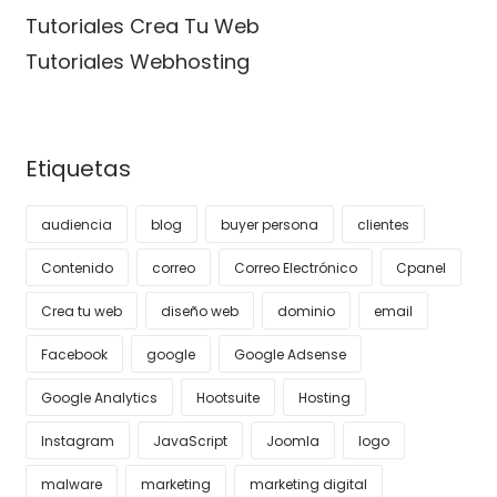
Tutoriales Crea Tu Web
Tutoriales Webhosting
Etiquetas
audiencia
blog
buyer persona
clientes
Contenido
correo
Correo Electrónico
Cpanel
Crea tu web
diseño web
dominio
email
Facebook
google
Google Adsense
Google Analytics
Hootsuite
Hosting
Instagram
JavaScript
Joomla
logo
malware
marketing
marketing digital