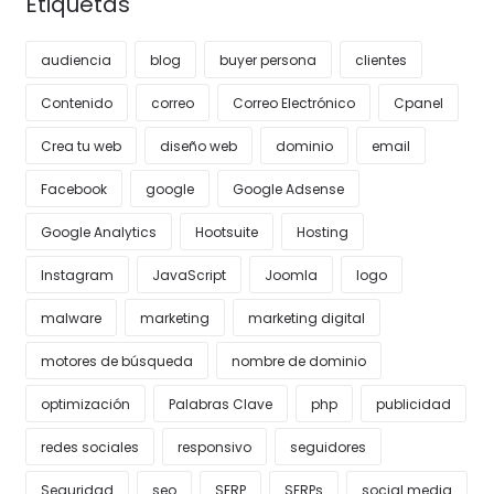
Etiquetas
audiencia
blog
buyer persona
clientes
Contenido
correo
Correo Electrónico
Cpanel
Crea tu web
diseño web
dominio
email
Facebook
google
Google Adsense
Google Analytics
Hootsuite
Hosting
Instagram
JavaScript
Joomla
logo
malware
marketing
marketing digital
motores de búsqueda
nombre de dominio
optimización
Palabras Clave
php
publicidad
redes sociales
responsivo
seguidores
Seguridad
seo
SERP
SERPs
social media