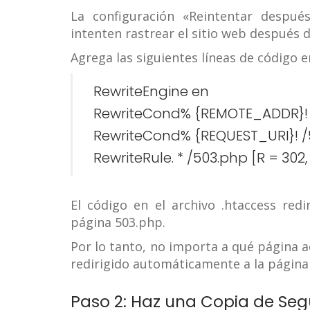
La configuración «Reintentar despu
intenten rastrear el sitio web después 
Agrega las siguientes líneas de código e
RewriteEngine en
RewriteCond% {REMOTE_ADDR}! ^ 111 \
RewriteCond% {REQUEST_URI}! /
RewriteRule. * /503.php [R = 302, 
El código en el archivo .htaccess redi
página 503.php.
Por lo tanto, no importa a qué página acc
redirigido automáticamente a la página
Paso 2: Haz una Copia de Se