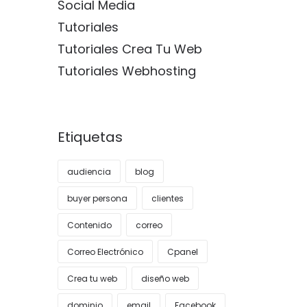
Social Media
Tutoriales
Tutoriales Crea Tu Web
Tutoriales Webhosting
Etiquetas
audiencia
blog
buyer persona
clientes
Contenido
correo
Correo Electrónico
Cpanel
Crea tu web
diseño web
dominio
email
Facebook