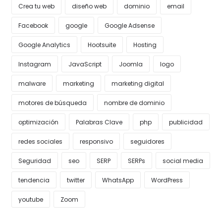
Crea tu web
diseño web
dominio
email
Facebook
google
Google Adsense
Google Analytics
Hootsuite
Hosting
Instagram
JavaScript
Joomla
logo
malware
marketing
marketing digital
motores de búsqueda
nombre de dominio
optimización
Palabras Clave
php
publicidad
redes sociales
responsivo
seguidores
Seguridad
seo
SERP
SERPs
social media
tendencia
twitter
WhatsApp
WordPress
youtube
Zoom