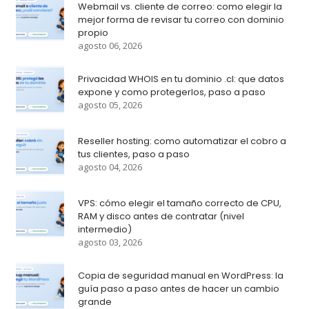
Webmail vs. cliente de correo: como elegir la
mejor forma de revisar tu correo con dominio
propio
agosto 06, 2026
Privacidad WHOIS en tu dominio .cl: que datos
expone y como protegerlos, paso a paso
agosto 05, 2026
Reseller hosting: como automatizar el cobro a
tus clientes, paso a paso
agosto 04, 2026
VPS: cómo elegir el tamaño correcto de CPU,
RAM y disco antes de contratar (nivel
intermedio)
agosto 03, 2026
Copia de seguridad manual en WordPress: la
guía paso a paso antes de hacer un cambio
grande