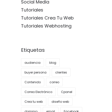
Social Media
Tutoriales
Tutoriales Crea Tu Web
Tutoriales Webhosting
Etiquetas
audiencia
blog
buyer persona
clientes
Contenido
correo
Correo Electrónico
Cpanel
Crea tu web
diseño web
dominio
email
Facebook