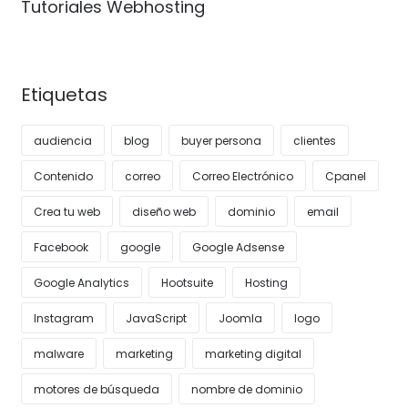
Tutoriales Webhosting
Etiquetas
audiencia
blog
buyer persona
clientes
Contenido
correo
Correo Electrónico
Cpanel
Crea tu web
diseño web
dominio
email
Facebook
google
Google Adsense
Google Analytics
Hootsuite
Hosting
Instagram
JavaScript
Joomla
logo
malware
marketing
marketing digital
motores de búsqueda
nombre de dominio