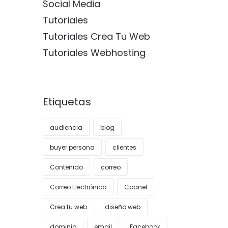
Social Media
Tutoriales
Tutoriales Crea Tu Web
Tutoriales Webhosting
Etiquetas
audiencia
blog
buyer persona
clientes
Contenido
correo
Correo Electrónico
Cpanel
Crea tu web
diseño web
dominio
email
Facebook