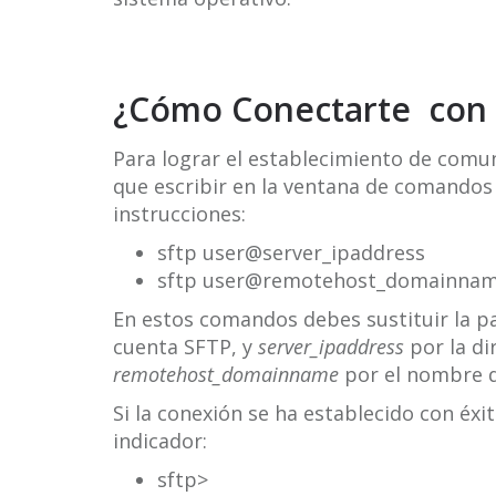
¿Cómo Conectarte con 
Para lograr el establecimiento de comun
que escribir en la ventana de comandos 
instrucciones:
sftp user@server_ipaddress
sftp user@remotehost_domainna
En estos comandos debes sustituir la p
cuenta SFTP, y
server_ipaddress
por la di
remotehost_domainname
por el nombre d
Si la conexión se ha establecido con éx
indicador:
sftp>