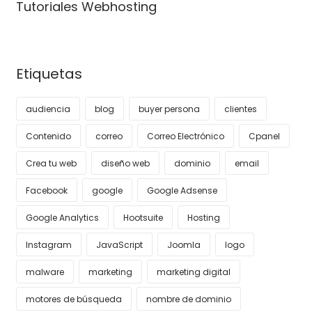
Tutoriales Webhosting
Etiquetas
audiencia
blog
buyer persona
clientes
Contenido
correo
Correo Electrónico
Cpanel
Crea tu web
diseño web
dominio
email
Facebook
google
Google Adsense
Google Analytics
Hootsuite
Hosting
Instagram
JavaScript
Joomla
logo
malware
marketing
marketing digital
motores de búsqueda
nombre de dominio