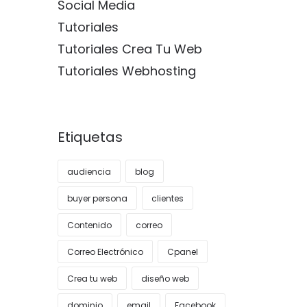
Social Media
Tutoriales
Tutoriales Crea Tu Web
Tutoriales Webhosting
Etiquetas
audiencia
blog
buyer persona
clientes
Contenido
correo
Correo Electrónico
Cpanel
Crea tu web
diseño web
dominio
email
Facebook