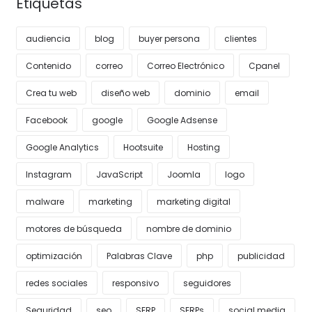
Etiquetas
audiencia
blog
buyer persona
clientes
Contenido
correo
Correo Electrónico
Cpanel
Crea tu web
diseño web
dominio
email
Facebook
google
Google Adsense
Google Analytics
Hootsuite
Hosting
Instagram
JavaScript
Joomla
logo
malware
marketing
marketing digital
motores de búsqueda
nombre de dominio
optimización
Palabras Clave
php
publicidad
redes sociales
responsivo
seguidores
Seguridad
seo
SERP
SERPs
social media