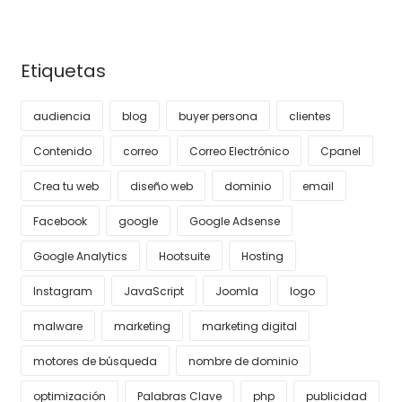
Etiquetas
audiencia
blog
buyer persona
clientes
Contenido
correo
Correo Electrónico
Cpanel
Crea tu web
diseño web
dominio
email
Facebook
google
Google Adsense
Google Analytics
Hootsuite
Hosting
Instagram
JavaScript
Joomla
logo
malware
marketing
marketing digital
motores de búsqueda
nombre de dominio
optimización
Palabras Clave
php
publicidad