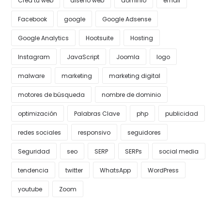
Crea tu web
diseño web
dominio
email
Facebook
google
Google Adsense
Google Analytics
Hootsuite
Hosting
Instagram
JavaScript
Joomla
logo
malware
marketing
marketing digital
motores de búsqueda
nombre de dominio
optimización
Palabras Clave
php
publicidad
redes sociales
responsivo
seguidores
Seguridad
seo
SERP
SERPs
social media
tendencia
twitter
WhatsApp
WordPress
youtube
Zoom