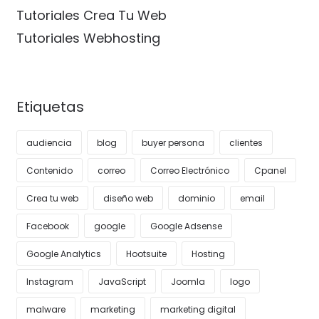
Tutoriales Crea Tu Web
Tutoriales Webhosting
Etiquetas
audiencia
blog
buyer persona
clientes
Contenido
correo
Correo Electrónico
Cpanel
Crea tu web
diseño web
dominio
email
Facebook
google
Google Adsense
Google Analytics
Hootsuite
Hosting
Instagram
JavaScript
Joomla
logo
malware
marketing
marketing digital