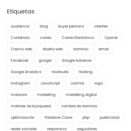
Etiquetas
audiencia
blog
buyer persona
clientes
Contenido
correo
Correo Electrónico
Cpanel
Crea tu web
diseño web
dominio
email
Facebook
google
Google Adsense
Google Analytics
Hootsuite
Hosting
Instagram
JavaScript
Joomla
logo
malware
marketing
marketing digital
motores de búsqueda
nombre de dominio
optimización
Palabras Clave
php
publicidad
redes sociales
responsivo
seguidores