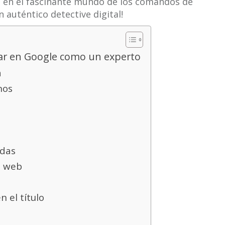
s en el fascinante mundo de los comandos de
 auténtico detective digital!
r en Google como un experto
a
nos
edas
io web
n el título