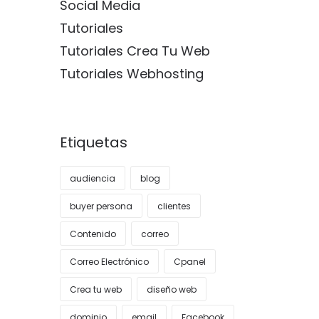
Social Media
Tutoriales
Tutoriales Crea Tu Web
Tutoriales Webhosting
Etiquetas
audiencia
blog
buyer persona
clientes
Contenido
correo
Correo Electrónico
Cpanel
Crea tu web
diseño web
dominio
email
Facebook