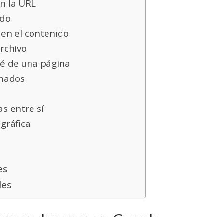
en la URL
ido
s en el contenido
archivo
ché de una página
onados
s entre sí
ográfica
es
les