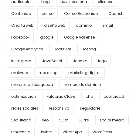
audiencia
blog
buyer persona
clientes
Contenido
correo
Correo Electrónico
Cpanel
Crea tu web
diseño web
dominio
email
Facebook
google
Google Adsense
Google Analytics
Hootsuite
Hosting
Instagram
JavaScript
Joomla
logo
malware
marketing
marketing digital
motores de búsqueda
nombre de dominio
optimización
Palabras Clave
php
publicidad
redes sociales
responsivo
seguidores
Seguridad
seo
SERP
SERPs
social media
tendencia
twitter
WhatsApp
WordPress