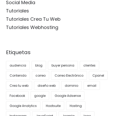
Social Media
Tutoriales
Tutoriales Crea Tu Web
Tutoriales Webhosting
Etiquetas
audiencia
blog
buyer persona
clientes
Contenido
correo
Correo Electrónico
Cpanel
Crea tu web
diseño web
dominio
email
Facebook
google
Google Adsense
Google Analytics
Hootsuite
Hosting
Instagram
JavaScript
Joomla
logo