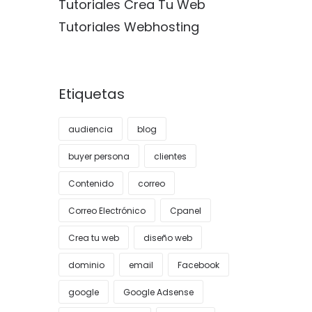
Tutoriales Crea Tu Web
Tutoriales Webhosting
Etiquetas
audiencia
blog
buyer persona
clientes
Contenido
correo
Correo Electrónico
Cpanel
Crea tu web
diseño web
dominio
email
Facebook
google
Google Adsense