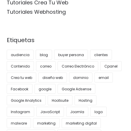
Tutoriales Crea Tu Web
Tutoriales Webhosting
Etiquetas
audiencia
blog
buyer persona
clientes
Contenido
correo
Correo Electrónico
Cpanel
Crea tu web
diseño web
dominio
email
Facebook
google
Google Adsense
Google Analytics
Hootsuite
Hosting
Instagram
JavaScript
Joomla
logo
malware
marketing
marketing digital