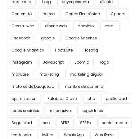
audiencia
blog
buyer persona
clientes
Contenido
correo
Correo Electrónico
Cpanel
Crea tu web
diseño web
dominio
email
Facebook
google
Google Adsense
Google Analytics
Hootsuite
Hosting
Instagram
JavaScript
Joomla
logo
malware
marketing
marketing digital
motores de búsqueda
nombre de dominio
optimización
Palabras Clave
php
publicidad
redes sociales
responsivo
seguidores
Seguridad
seo
SERP
SERPs
social media
tendencia
twitter
WhatsApp
WordPress