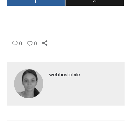
0
0
webhostchile