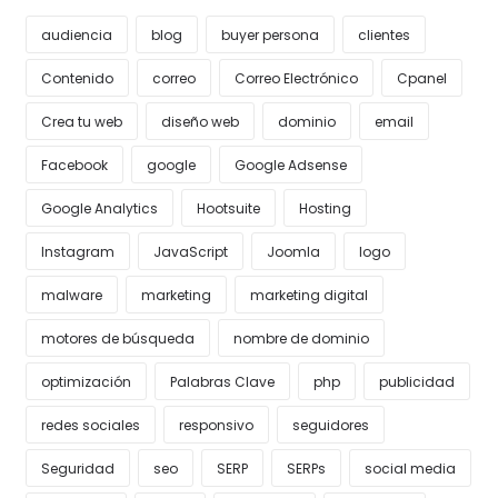
audiencia
blog
buyer persona
clientes
Contenido
correo
Correo Electrónico
Cpanel
Crea tu web
diseño web
dominio
email
Facebook
google
Google Adsense
Google Analytics
Hootsuite
Hosting
Instagram
JavaScript
Joomla
logo
malware
marketing
marketing digital
motores de búsqueda
nombre de dominio
optimización
Palabras Clave
php
publicidad
redes sociales
responsivo
seguidores
Seguridad
seo
SERP
SERPs
social media