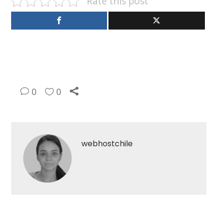
Rate this post
0
0
webhostchile