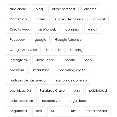
audiencia
blog
buyer persona
clientes
Contenido
correo
Correo Electrónico
Cpanel
Crea tu web
diseño web
dominio
email
Facebook
google
Google Adsense
Google Analytics
Hootsuite
Hosting
Instagram
JavaScript
Joomla
logo
malware
marketing
marketing digital
motores de búsqueda
nombre de dominio
optimización
Palabras Clave
php
publicidad
redes sociales
responsivo
seguidores
Seguridad
seo
SERP
SERPs
social media