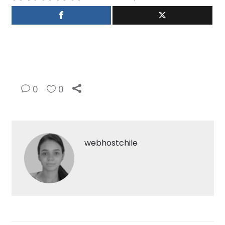
0
0
webhostchile