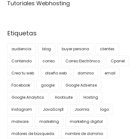
Tutoriales Webhosting
Etiquetas
audiencia
blog
buyer persona
clientes
Contenido
correo
Correo Electrónico
Cpanel
Crea tu web
diseño web
dominio
email
Facebook
google
Google Adsense
Google Analytics
Hootsuite
Hosting
Instagram
JavaScript
Joomla
logo
malware
marketing
marketing digital
motores de búsqueda
nombre de dominio