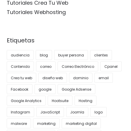
Tutoriales Crea Tu Web
Tutoriales Webhosting
Etiquetas
audiencia
blog
buyer persona
clientes
Contenido
correo
Correo Electrónico
Cpanel
Crea tu web
diseño web
dominio
email
Facebook
google
Google Adsense
Google Analytics
Hootsuite
Hosting
Instagram
JavaScript
Joomla
logo
malware
marketing
marketing digital