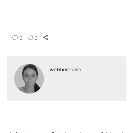
0
0
webhostchile