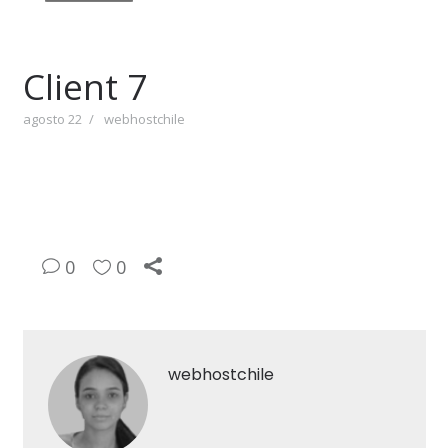
Client 7
agosto 22
webhostchile
0
0
webhostchile