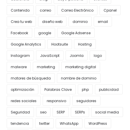
Contenido
correo
Correo Electrónico
Cpanel
Crea tu web
diseño web
dominio
email
Facebook
google
Google Adsense
Google Analytics
Hootsuite
Hosting
Instagram
JavaScript
Joomla
logo
malware
marketing
marketing digital
motores de búsqueda
nombre de dominio
optimización
Palabras Clave
php
publicidad
redes sociales
responsivo
seguidores
Seguridad
seo
SERP
SERPs
social media
tendencia
twitter
WhatsApp
WordPress