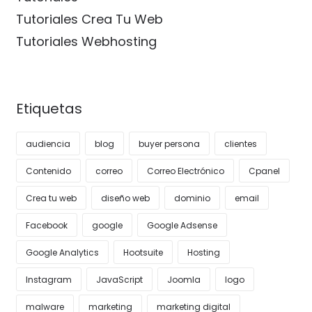
Tutoriales Crea Tu Web
Tutoriales Webhosting
Etiquetas
audiencia
blog
buyer persona
clientes
Contenido
correo
Correo Electrónico
Cpanel
Crea tu web
diseño web
dominio
email
Facebook
google
Google Adsense
Google Analytics
Hootsuite
Hosting
Instagram
JavaScript
Joomla
logo
malware
marketing
marketing digital