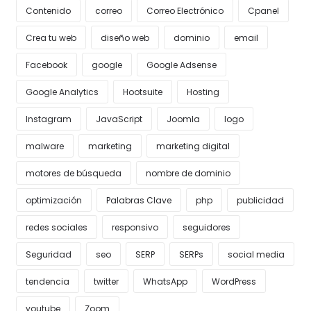
Contenido
correo
Correo Electrónico
Cpanel
Crea tu web
diseño web
dominio
email
Facebook
google
Google Adsense
Google Analytics
Hootsuite
Hosting
Instagram
JavaScript
Joomla
logo
malware
marketing
marketing digital
motores de búsqueda
nombre de dominio
optimización
Palabras Clave
php
publicidad
redes sociales
responsivo
seguidores
Seguridad
seo
SERP
SERPs
social media
tendencia
twitter
WhatsApp
WordPress
youtube
Zoom