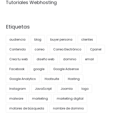
Tutoriales Webhosting
Etiquetas
audiencia
blog
buyer persona
clientes
Contenido
correo
Correo Electrónico
Cpanel
Crea tu web
diseño web
dominio
email
Facebook
google
Google Adsense
Google Analytics
Hootsuite
Hosting
Instagram
JavaScript
Joomla
logo
malware
marketing
marketing digital
motores de búsqueda
nombre de dominio