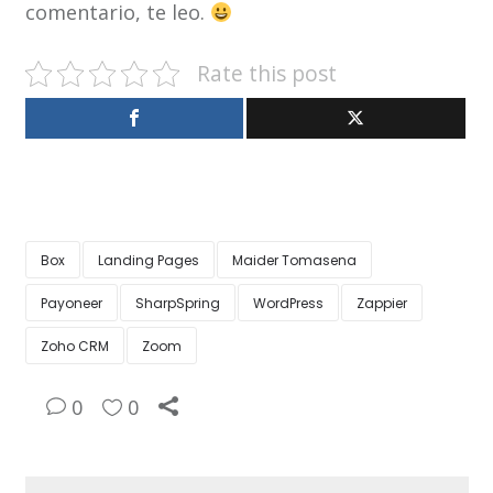
comentario, te leo.
Rate this post
Box
Landing Pages
Maider Tomasena
Payoneer
SharpSpring
WordPress
Zappier
Zoho CRM
Zoom
0
0