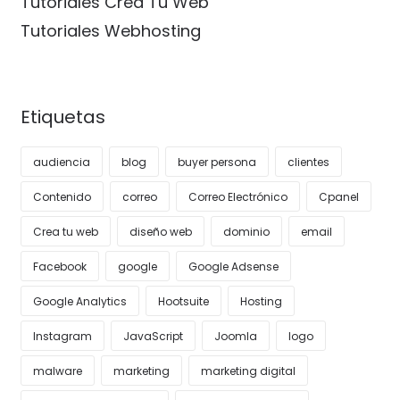
Tutoriales Crea Tu Web
Tutoriales Webhosting
Etiquetas
audiencia
blog
buyer persona
clientes
Contenido
correo
Correo Electrónico
Cpanel
Crea tu web
diseño web
dominio
email
Facebook
google
Google Adsense
Google Analytics
Hootsuite
Hosting
Instagram
JavaScript
Joomla
logo
malware
marketing
marketing digital