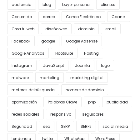
audiencia
blog
buyer persona
clientes
Contenido
correo
Correo Electrónico
Cpanel
Crea tu web
diseño web
dominio
email
Facebook
google
Google Adsense
Google Analytics
Hootsuite
Hosting
Instagram
JavaScript
Joomla
logo
malware
marketing
marketing digital
motores de búsqueda
nombre de dominio
optimización
Palabras Clave
php
publicidad
redes sociales
responsivo
seguidores
Seguridad
seo
SERP
SERPs
social media
tendencia
twitter
WhatsApp
WordPress