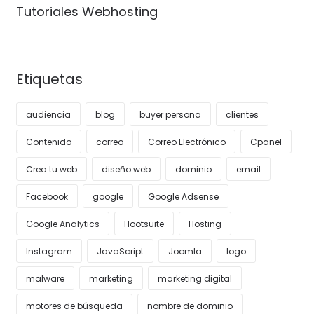
Tutoriales Webhosting
Etiquetas
audiencia
blog
buyer persona
clientes
Contenido
correo
Correo Electrónico
Cpanel
Crea tu web
diseño web
dominio
email
Facebook
google
Google Adsense
Google Analytics
Hootsuite
Hosting
Instagram
JavaScript
Joomla
logo
malware
marketing
marketing digital
motores de búsqueda
nombre de dominio