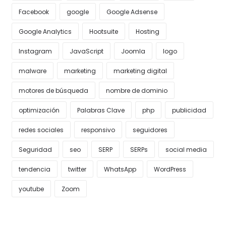
Facebook
google
Google Adsense
Google Analytics
Hootsuite
Hosting
Instagram
JavaScript
Joomla
logo
malware
marketing
marketing digital
motores de búsqueda
nombre de dominio
optimización
Palabras Clave
php
publicidad
redes sociales
responsivo
seguidores
Seguridad
seo
SERP
SERPs
social media
tendencia
twitter
WhatsApp
WordPress
youtube
Zoom