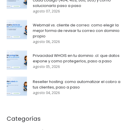
cada código (404, 403, 500, 503) y cómo
solucionarlo paso a paso
agosto 07, 2026
Webmail vs. cliente de correo: como elegir la
mejor forma de revisar tu correo con dominio
propio
agosto 06, 2026
Privacidad WHOIS en tu dominio .cl: que datos
expone y como protegerlos, paso a paso
agosto 05, 2026
Reseller hosting: como automatizar el cobro a
tus clientes, paso a paso
agosto 04, 2026
Categorías