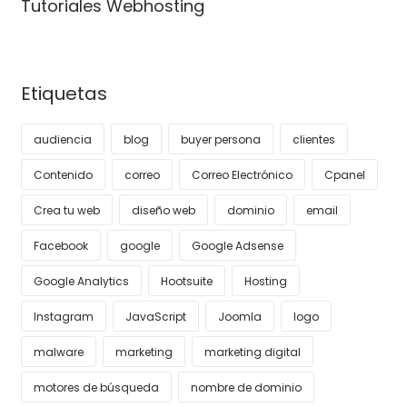
Tutoriales Webhosting
Etiquetas
audiencia
blog
buyer persona
clientes
Contenido
correo
Correo Electrónico
Cpanel
Crea tu web
diseño web
dominio
email
Facebook
google
Google Adsense
Google Analytics
Hootsuite
Hosting
Instagram
JavaScript
Joomla
logo
malware
marketing
marketing digital
motores de búsqueda
nombre de dominio